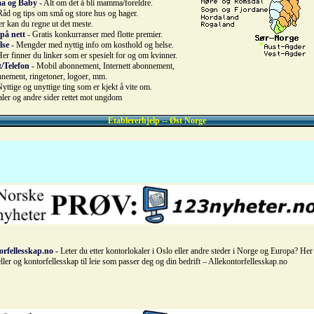
a og Baby
- Alt om det å bli mamma/foreldre.
Råd og tips om små og store hus og hager.
r kan du regne ut det meste.
på nett
- Gratis konkurranser med flotte premier.
lse
- Mengder med nyttig info om kosthold og helse.
er finner du linker som er spesielt for og om kvinner.
t/Telefon
- Mobil abonnement, Internett abonnement,
nnement, ringetoner, logoer, mm.
yttige og unyttige ting som er kjekt å vite om.
aler og andre sider rettet mot ungdom
Etablererhjelp -- Øst Norge
orfellesskap.no
- Leter du etter kontorlokaler i Oslo eller andre steder i Norge og Europa? He
ller og kontorfellesskap til leie som passer deg og din bedrift – Allekontorfellesskap.no