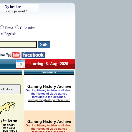
Ny bruker
Glemt passord?
Firma
Gule sider
til Engelsk
Lørdag 8. Aug. 2026
8
Annonser