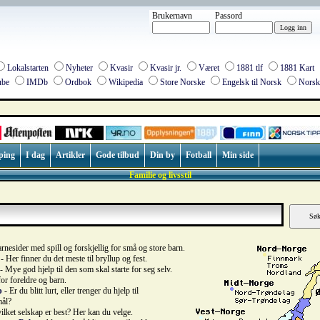
Brukernavn
Passord
Lokalstarten
Nyheter
Kvasir
Kvasir jr.
Været
1881 tlf
1881 Kart
be
IMDb
Ordbok
Wikipedia
Store Norske
Engelsk til Norsk
Norsk 
ping
I dag
Artikler
Gode tilbud
Din by
Fotball
Min side
Familie og livsstil
rnesider med spill og forskjellig for små og store barn.
- Her finner du det meste til bryllup og fest.
- Mye god hjelp til den som skal starte for seg selv.
or foreldre og barn.
p
- Er du blitt lurt, eller trenger du hjelp til
mål?
ilket selskap er best? Her kan du velge.