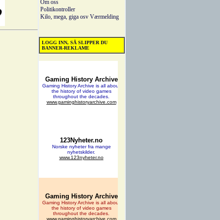
Om oss
Politikontroller
Kilo, mega, giga osv
Værmelding
LOGG INN, SÅ SLIPPER DU
BANNER-REKLAME