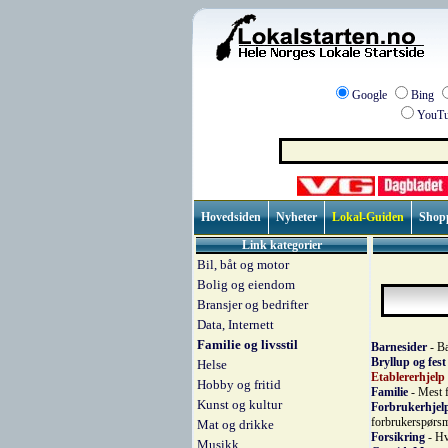
Google
Bing
YouTu
Hovedsiden
Nyheter
Lokal-Guiden
Shop
Link kategorier
Bil, båt og motor
Bolig og eiendom
Bransjer og bedrifter
Data, Internett
Familie og livsstil
Barnesider
- Ba
Bryllup og fest
Helse
Etablererhjelp
Hobby og fritid
Familie
- Mest f
Kunst og kultur
Forbrukerhjel
forbrukerspørs
Mat og drikke
Forsikring
- Hv
Musikk