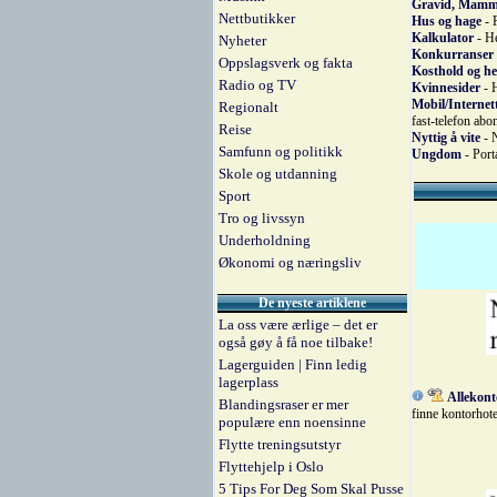
Gravid, Mamm
Nettbutikker
Hus og hage
- 
Kalkulator
- He
Nyheter
Konkurranser 
Oppslagsverk og fakta
Kosthold og he
Radio og TV
Kvinnesider
- H
Mobil/Internet
Regionalt
fast-telefon abo
Reise
Nyttig å vite
- N
Samfunn og politikk
Ungdom
- Port
Skole og utdanning
Sport
Tro og livssyn
Underholdning
Økonomi og næringsliv
De nyeste artiklene
La oss være ærlige – det er
også gøy å få noe tilbake!
Lagerguiden | Finn ledig
lagerplass
Allekont
Blandingsraser er mer
finne kontorhote
populære enn noensinne
Flytte treningsutstyr
Flyttehjelp i Oslo
5 Tips For Deg Som Skal Pusse