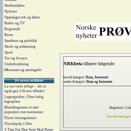
Nettbutikker
Nyheter
Oppslagsverk og fakta
Radio og TV
Regionalt
Reise
Samfunn og politikk
Skole og utdanning
Sport
Tro og livssyn
NRKbeta
tilhører følgende:
Underholdning
Økonomi og næringsliv
hoved kategori:
Data, Internett
De nyeste artiklene
under-Kategori:
Data og Internett
La oss være ærlige – det er
også gøy å få noe tilbake!
Lagerguiden | Finn ledig
lagerplass
Blandingsraser er mer
Registrert i Lo
populære enn noensinne
Foreslå endringer
Flytte treningsutstyr
Flyttehjelp i Oslo
5 Tips For Deg Som Skal Pusse