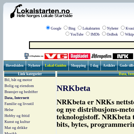
Google
Bing
Lokalstarten
Nyheter
Kvasi
YouTube
IMDb
Ordbok
Wikip
Hovedsiden
Nyheter
Lokal-Guiden
Shopping
I dag
Artikler
Gode til
Link kategorier
Data, Inte
Bil, båt og motor
Bolig og eiendom
NRKbeta
Bransjer og bedrifter
Data, Internett
NRKbeta er NRKs nettsted
Familie og livsstil
og nye distribusjons-meto
Helse
teknologistoff. NRKbeta t
Hobby og fritid
bits, bytes, programmeri
Kunst og kultur
Mat og drikke
Musikk