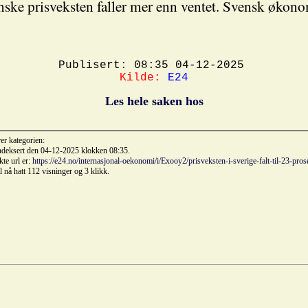
ske prisveksten faller mer enn ventet. Svensk økon
Publisert: 08:35 04-12-2025
Kilde:
E24
Les hele saken hos
rer kategorien:
indeksert den 04-12-2025 klokken 08:35.
kte url er:
https://e24.no/internasjonal-oekonomi/i/Exooy2/prisveksten-i-sverige-falt-til-23-pros
il nå hatt 112 visninger og 3 klikk.