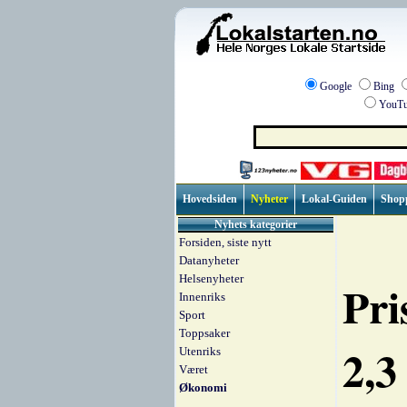
Google
Bing
YouTu
Hovedsiden
Nyheter
Lokal-Guiden
Shop
Nyhets kategorier
Forsiden, siste nytt
Datanyheter
Helsenyheter
Pri
Innenriks
Sport
Toppsaker
2,3
Utenriks
Været
Økonomi