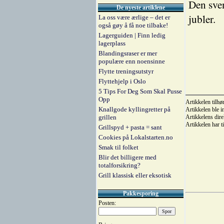
Den sven
De nyeste artiklene
jubler.
La oss være ærlige – det er
også gøy å få noe tilbake!
Lagerguiden | Finn ledig
lagerplass
Blandingsraser er mer
populære enn noensinne
Flytte treningsutstyr
Flyttehjelp i Oslo
5 Tips For Deg Som Skal Pusse
Opp
Artikkelen tilhø
Knallgode kyllingretter på
Artikkelen ble 
grillen
Artikkelens dire
Artikkelen har t
Grillspyd + pasta = sant
Cookies på Lokalstarten.no
Smak til folket
Blir det billigere med
totalforsikring?
Grill klassisk eller eksotisk
Pakkesporing
Posten: