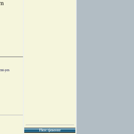
om
ent-yes
Flere tjenester