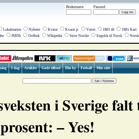
Brukernavn
Passord
Lokalstarten
Nyheter
Kvasir
Kvasir jr.
Været
1881 tlf
1881 Kart
be
IMDb
Ordbok
Wikipedia
Store Norske
Engelsk til Norsk
Norsk 
ping
I dag
Artikler
Gode tilbud
Din by
Fotball
Min side
sveksten i Sverige falt t
 prosent: – Yes!