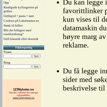
Du kan legge 
Opp
Knallgode kyllingretter på
favorittlinker
grillen
Grillspyd + pasta = sant
kun vises til 
Cookies på Lokalstarten.no
Smak til folket
datamaskin du 
Blir det billigere med
totalforsikring?
høyre marg av 
Grill klassisk eller eksotisk
reklame.
Pakkesporing
Posten:
Bring:
Du få legge inn
sider med søke
beskrivelse til