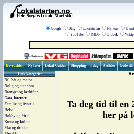
Google
Bing
Lokalstarten
Nyheter
Kvasi
YouTube
IMDb
Ordbok
Wikip
Hovedsiden
Nyheter
Lokal-Guiden
Shopping
I dag
Artikler
Gode til
Re
Link kategorier
Bil, båt og motor
Bolig og eiendom
Bransjer og bedrifter
Data, Internett
Ta deg tid til en
Familie og livsstil
Helse
her på 
Hobby og fritid
Kunst og kultur
Mat og drikke
Musikk