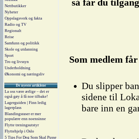
så får du tilgang
Nettbutikker
Nyheter
Oppslagsverk og fakta
Radio og TV
Regionalt
Reise
Samfunn og politikk
Skole og utdanning
Sport
Som medlem får d
Tro og livssyn
Underholdning
Økonomi og næringsliv
Du slipper ban
De nyeste artiklene
La oss være ærlige – det er
sidene til Lok
også gøy å få noe tilbake!
Lagerguiden | Finn ledig
bare inn en ga
lagerplass
Blandingsraser er mer
populære enn noensinne
Flytte treningsutstyr
Flyttehjelp i Oslo
5 Tips For Deg Som Skal Pusse