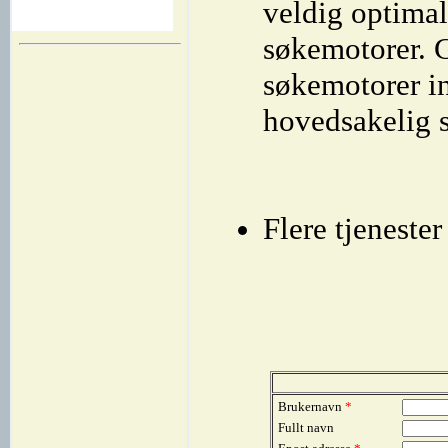
veldig optimal
søkemotorer. 
søkemotorer in
hovedsakelig s
Flere tjeneste
Brukernavn
*
Fullt navn