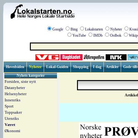
Google
Bing
Lokalstarten
Nyheter
Kvasi
YouTube
IMDb
Ordbok
Wikip
Hovedsiden
Nyheter
Lokal-Guiden
Shopping
I dag
Artikler
Gode til
Nyhets kategorier
Forsiden, siste nytt
Datanyheter
Helsenyheter
Artikkel 
Innenriks
Sport
Toppsaker
Utenriks
Været
Økonomi