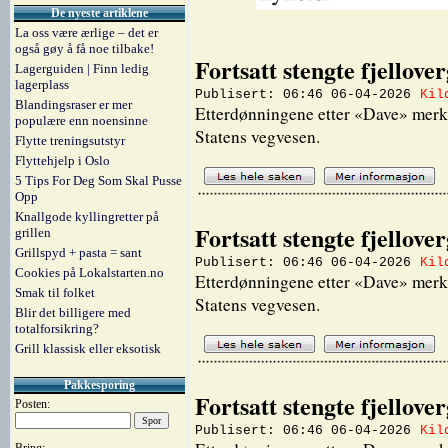
De nyeste artiklene
La oss være ærlige – det er
også gøy å få noe tilbake!
Fortsatt stengte fjellov
Lagerguiden | Finn ledig
lagerplass
Publisert: 06:46 06-04-2026
Kil
Blandingsraser er mer
Etterdønningene etter «Dave» merkes,
populære enn noensinne
Statens vegvesen.
Flytte treningsutstyr
Flyttehjelp i Oslo
5 Tips For Deg Som Skal Pusse
Opp
Knallgode kyllingretter på
Fortsatt stengte fjellov
grillen
Grillspyd + pasta = sant
Publisert: 06:46 06-04-2026
Kil
Cookies på Lokalstarten.no
Etterdønningene etter «Dave» merkes,
Smak til folket
Statens vegvesen.
Blir det billigere med
totalforsikring?
Grill klassisk eller eksotisk
Pakkesporing
Fortsatt stengte fjellov
Posten:
Publisert: 06:46 06-04-2026
Kil