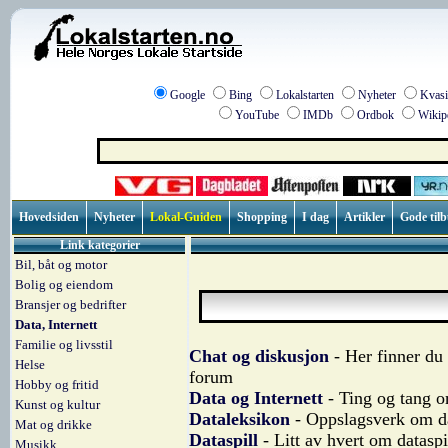
Google
Bing
Lokalstarten
Nyheter
Kvasi
YouTube
IMDb
Ordbok
Wikip
Hovedsiden
Nyheter
Lokal-Guiden
Shopping
I dag
Artikler
Gode til
Link kategorier
Bil, båt og motor
Bolig og eiendom
Bransjer og bedrifter
Data, Internett
Familie og livsstil
Chat og diskusjon
- Her finner du 
Helse
forum
Hobby og fritid
Data og Internett
- Ting og tang o
Kunst og kultur
Dataleksikon
- Oppslagsverk om d
Mat og drikke
Dataspill
- Litt av hvert om dataspi
Musikk