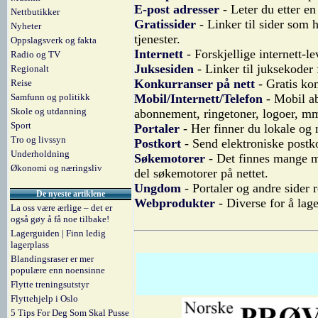
E-post adresser
- Leter du etter en
Nettbutikker
Gratissider
- Linker til sider som h
Nyheter
tjenester.
Oppslagsverk og fakta
Internett
- Forskjellige internett-l
Radio og TV
Juksesiden
- Linker til juksekoder f
Regionalt
Konkurranser på nett
- Gratis kon
Reise
Samfunn og politikk
Mobil/Internett/Telefon
- Mobil ab
Skole og utdanning
abonnement, ringetoner, logoer, m
Sport
Portaler
- Her finner du lokale og 
Tro og livssyn
Postkort
- Send elektroniske postko
Underholdning
Søkemotorer
- Det finnes mange må
Økonomi og næringsliv
del søkemotorer på nettet.
Ungdom
- Portaler og andre sider
De nyeste artiklene
Webprodukter
- Diverse for å lag
La oss være ærlige – det er
også gøy å få noe tilbake!
Lagerguiden | Finn ledig
lagerplass
Blandingsraser er mer
populære enn noensinne
Flytte treningsutstyr
Flyttehjelp i Oslo
5 Tips For Deg Som Skal Pusse