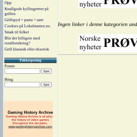
Opp
Knallgode kyllingretter på
grillen
Grillspyd + pasta = sant
Ingen linker i denne kategorien und
Cookies på Lokalstarten.no
Smak til folket
Blir det billigere med
totalforsikring?
Grill klassisk eller eksotisk
Pakkesporing
Posten:
Bring: