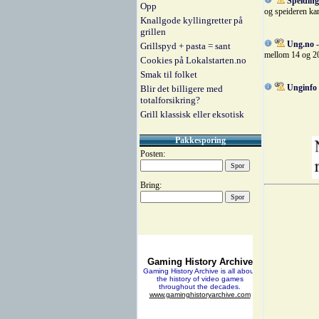
Speiding
Opp
og speideren ka
Knallgode kyllingretter på
grillen
Ung.no
-
Grillspyd + pasta = sant
mellom 14 og 20
Cookies på Lokalstarten.no
Smak til folket
Unginfo
Blir det billigere med
totalforsikring?
Grill klassisk eller eksotisk
Pakkesporing
Posten:
Bring: