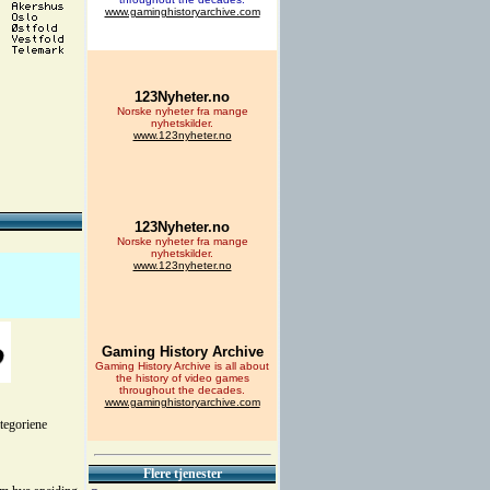
ategoriene
Flere tjenester