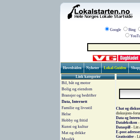
Google
Bing
YouTu
Hovedsiden
Nyheter
Lokal-Guiden
Shop
Link kategorier
Bil, båt og motor
Bolig og eiendom
Bransjer og bedrifter
Data, Internett
Familie og livsstil
Chat og disku
diskusjons-for
Helse
Data og Intern
Hobby og fritid
Dataleksikon
-
Kunst og kultur
Dataspill
- Litt
E-post adresse
Mat og drikke
Gratissider
- Li
Musikk