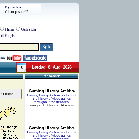
Ny bruker
Glemt passord?
Firma
Gule sider
til Engelsk
Lørdag 8. Aug. 2026
8
Annonser