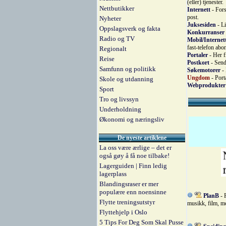
(eller) tjenester.
Nettbutikker
Internett
- Fors
post.
Nyheter
Juksesiden
- Li
Oppslagsverk og fakta
Konkurranser 
Radio og TV
Mobil/Internet
fast-telefon abo
Regionalt
Portaler
- Her f
Reise
Postkort
- Send 
Samfunn og politikk
Søkemotorer
- 
Ungdom
- Port
Skole og utdanning
Webprodukter
Sport
Tro og livssyn
Underholdning
Økonomi og næringsliv
De nyeste artiklene
La oss være ærlige – det er
også gøy å få noe tilbake!
Lagerguiden | Finn ledig
lagerplass
Blandingsraser er mer
populære enn noensinne
PlanB
- 
Flytte treningsutstyr
musikk, film, mo
Flyttehjelp i Oslo
5 Tips For Deg Som Skal Pusse