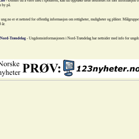
.no
- Ønsker du å være med i speideren, kan du oppsøke dette nettstedet for mer informasjon 
n by på.
 ung.no er et nettsted for offentlig informasjon om rettigheter, muligheter og plikter. Målgruppe
 år.
 Nord-Trøndelag
- Ungdomsinformasjonen i Nord-Trøndelag har nettsider med info for ung