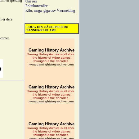
om hva speiding
Om oss
Politikontroller
Kilo, mega, giga osv
Værmelding
n er dere
LOGG INN, SÅ SLIPPER DU
BANNER-REKLAME
dommer