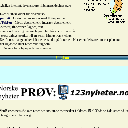
kjellige internett-leverandører, hjemmesideplass og e-
nker til juksekoder for diverse spill.
på nett
- Gratis konkurranser med flotte premier.
t/Telefon
- Mobil abonnement, Internett abonnement,
nnement, ringetoner, logoer, mm.
inner du lokale og nasjonale portaler, både store og små
elektroniske postkort til en venn. Mange forskjellige.
Det finnes mange måter å finne nettsteder på Internett. Her er en del søkemotorer på nettet.
aler og andre sider rettet mot ungdom
- Diverse for å lage gode hjemmesider..
Ungdom --
PlanB er en nettside som retter seg mot unge mennesker i alderen 15 til 30 år og fokuserer på k
te og trender for øvrig.