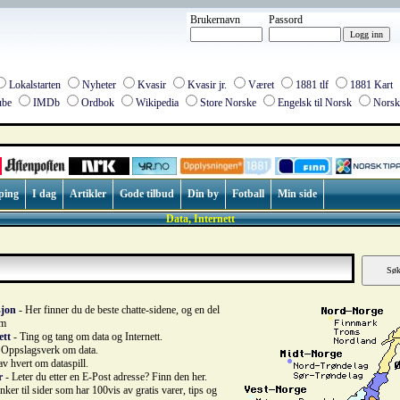
Brukernavn
Passord
Lokalstarten
Nyheter
Kvasir
Kvasir jr.
Været
1881 tlf
1881 Kart
be
IMDb
Ordbok
Wikipedia
Store Norske
Engelsk til Norsk
Norsk 
ping
I dag
Artikler
Gode tilbud
Din by
Fotball
Min side
Data, Internett
sjon
- Her finner du de beste chatte-sidene, og en del
um
ett
- Ting og tang om data og Internett.
 Oppslagsverk om data.
 av hvert om dataspill.
r
- Leter du etter en E-Post adresse? Finn den her.
nker til sider som har 100vis av gratis varer, tips og