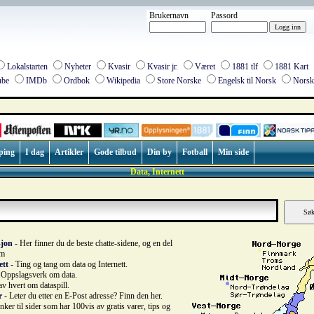
Brukernavn
Passord
Lokalstarten
Nyheter
Kvasir
Kvasir jr.
Været
1881 tlf
1881 Kart
be
IMDb
Ordbok
Wikipedia
Store Norske
Engelsk til Norsk
Norsk 
ping
I dag
Artikler
Gode tilbud
Din by
Fotball
Min side
Data, Internett
sjon
- Her finner du de beste chatte-sidene, og en del
um
ett
- Ting og tang om data og Internett.
 Oppslagsverk om data.
 av hvert om dataspill.
r
- Leter du etter en E-Post adresse? Finn den her.
nker til sider som har 100vis av gratis varer, tips og