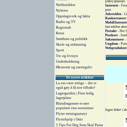
(eller) tjenester.
Nettbutikker
Internett
- Fors
post.
Nyheter
Juksesiden
- Li
Oppslagsverk og fakta
Konkurranser 
Radio og TV
Mobil/Internet
fast-telefon abo
Regionalt
Portaler
- Her f
Reise
Postkort
- Send 
Samfunn og politikk
Søkemotorer
- 
Ungdom
- Port
Skole og utdanning
Webprodukter
Sport
Tro og livssyn
Underholdning
Økonomi og næringsliv
De nyeste artiklene
La oss være ærlige – det er
også gøy å få noe tilbake!
Lagerguiden | Finn ledig
lagerplass
Blandingsraser er mer
populære enn noensinne
Ingen linker i d
Flytte treningsutstyr
Flyttehjelp i Oslo
5 Tips For Deg Som Skal Pusse