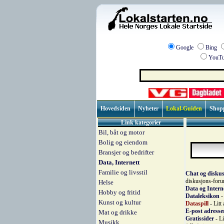
Google
Bing
YouTu
Hovedsiden
Nyheter
Lokal-Guiden
Shop
Link kategorier
Bil, båt og motor
Bolig og eiendom
Bransjer og bedrifter
Data, Internett
Familie og livsstil
Chat og disku
diskusjons-for
Helse
Data og Intern
Hobby og fritid
Dataleksikon
-
Kunst og kultur
Dataspill
- Litt
E-post adresse
Mat og drikke
Gratissider
- Li
Musikk