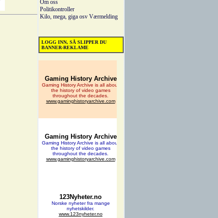
Om oss
Politikontroller
Kilo, mega, giga osv
Værmelding
LOGG INN, SÅ SLIPPER DU
BANNER-REKLAME