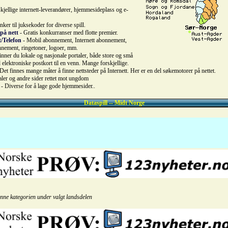
kjellige internett-leverandører, hjemmesideplass og e-
nker til juksekoder for diverse spill.
på nett
- Gratis konkurranser med flotte premier.
t/Telefon
- Mobil abonnement, Internett abonnement,
nnement, ringetoner, logoer, mm.
inner du lokale og nasjonale portaler, både store og små
elektroniske postkort til en venn. Mange forskjellige.
Det finnes mange måter å finne nettsteder på Internett. Her er en del søkemotorer på nettet.
aler og andre sider rettet mot ungdom
- Diverse for å lage gode hjemmesider..
Dataspill -- Midt Norge
enne kategorien under valgt landsdelen