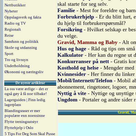
skal starte for seg selv.
Nettbutikker
Familie
- Mest for foreldre og barn
Nyheter
Forbrukerhjelp
- Er du blitt lurt, 
Oppslagsverk og fakta
du hjelp til forbrukerspørsmål?
Radio og TV
Forsikring
- Hvilket selskap er be
Regionalt
du velge.
Reise
Samfunn og politikk
Gravid, Mamma og Baby
- Alt o
Skole og utdanning
Hus og hage
- Råd og tips om små 
Sport
Kalkulator
- Her kan du regne ut d
Tro og livssyn
Konkurranser på nett
- Gratis kon
Underholdning
Kosthold og helse
- Mengder med n
Økonomi og næringsliv
Kvinnesider
- Her finner du linker
Mobil/Internett/Telefon
- Mobil ab
De nyeste artiklene
abonnement, ringetoner, logoer, m
La oss være ærlige – det er
Nyttig å vite
- Nyttige og unyttige 
også gøy å få noe tilbake!
Ungdom
- Portaler og andre sider
Lagerguiden | Finn ledig
lagerplass
Blandingsraser er mer
Gravid, Ma
populære enn noensinne
Flytte treningsutstyr
Flyttehjelp i Oslo
5 Tips For Deg Som Skal Pusse