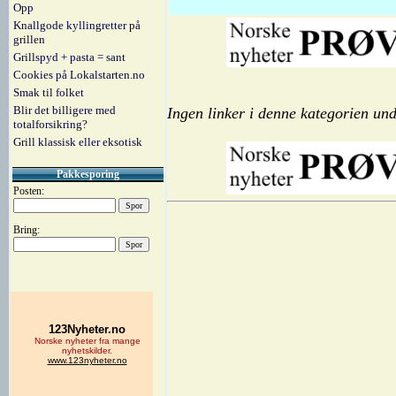
Opp
Knallgode kyllingretter på
grillen
Grillspyd + pasta = sant
Cookies på Lokalstarten.no
Smak til folket
Blir det billigere med
Ingen linker i denne kategorien und
totalforsikring?
Grill klassisk eller eksotisk
Pakkesporing
Posten:
Bring: