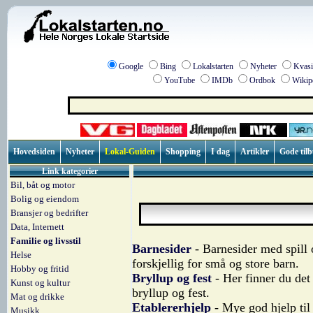
Google
Bing
Lokalstarten
Nyheter
Kvasi
YouTube
IMDb
Ordbok
Wikip
Hovedsiden
Nyheter
Lokal-Guiden
Shopping
I dag
Artikler
Gode til
Link kategorier
Bil, båt og motor
Bolig og eiendom
Bransjer og bedrifter
Data, Internett
Familie og livsstil
Barnesider
- Barnesider med spill 
Helse
forskjellig for små og store barn.
Hobby og fritid
Bryllup og fest
- Her finner du det 
Kunst og kultur
bryllup og fest.
Mat og drikke
Etablererhjelp
- Mye god hjelp ti
Musikk