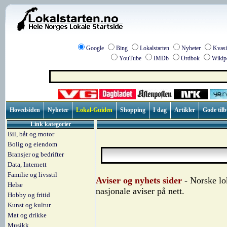
Google
Bing
Lokalstarten
Nyheter
Kvasi
YouTube
IMDb
Ordbok
Wikip
Hovedsiden
Nyheter
Lokal-Guiden
Shopping
I dag
Artikler
Gode til
Link kategorier
Bil, båt og motor
Bolig og eiendom
Bransjer og bedrifter
Data, Internett
Familie og livsstil
Aviser og nyhets sider
- Norske lo
Helse
nasjonale aviser på nett.
Hobby og fritid
Kunst og kultur
Mat og drikke
Musikk