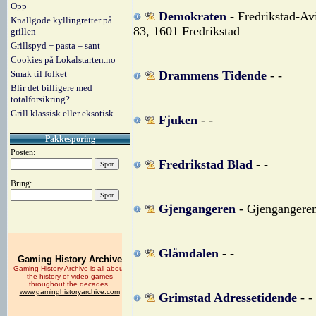
Opp
Demokraten
- Fredrikstad-Av
Knallgode kyllingretter på
83, 1601 Fredrikstad
grillen
Grillspyd + pasta = sant
Cookies på Lokalstarten.no
Smak til folket
Drammens Tidende
- -
Blir det billigere med
totalforsikring?
Grill klassisk eller eksotisk
Fjuken
- -
Pakkesporing
Posten:
Fredrikstad Blad
- -
Bring:
Gjengangeren
- Gjengangeren
Glåmdalen
- -
Grimstad Adressetidende
- -