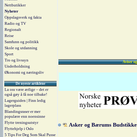
Nettbutikker
Nyheter
Oppslagsverk og fakta
Radio og TV
Regionalt
Reise
Samfunn og politikk
Skole og utdanning
Sport
Tro og livssyn
Aviser og
Underholdning
Økonomi og næringsliv
De nyeste artiklene
La oss være ærlige – det er
også gøy å få noe tilbake!
Lagerguiden | Finn ledig
lagerplass
Blandingsraser er mer
populære enn noensinne
Flytte treningsutstyr
Asker og Bærums Budstikke
Flyttehjelp i Oslo
5 Tips For Deg Som Skal Pusse